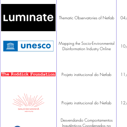
Thematic Observatories of Netlab
04
Mapping the Socio-Environmental
10
Disinformation Industry Online
Projeto institucional do Netlab
11
Projeto institucional do Netlab
12
Desvendando Comportamentos
Inautênticos Coordenados no