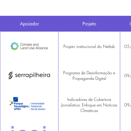
Apoiador
Projeto
Projeto institucional do Netlab
05
Programa de Desinformação e
09
Propaganda Digital
Indicadores de Cobertura
Jornalística: Enfoque em Notícias
09
Climáticas