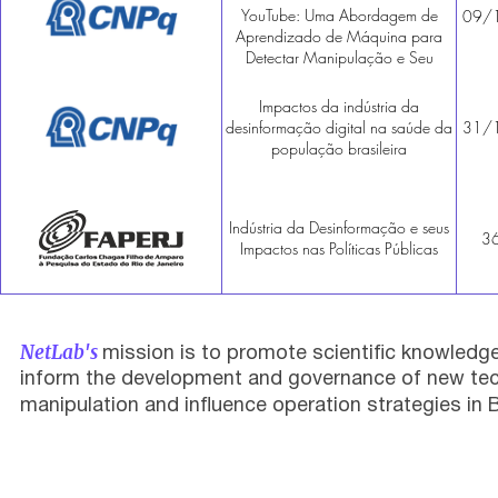
YouTube: Uma Abordagem de
09/
Aprendizado de Máquina para
Detectar Manipulação e Seu
Impacto nos Algoritmos de
Recomendação no Brasil
Impactos da indústria da
desinformação digital na saúde da
31/
população brasileira
Indústria da Desinformação e seus
36
Impactos nas Políticas Públicas
NetLab's
mission is to promote scientific knowled
inform the development and governance of new tech
manipulation and influence operation strategies in B