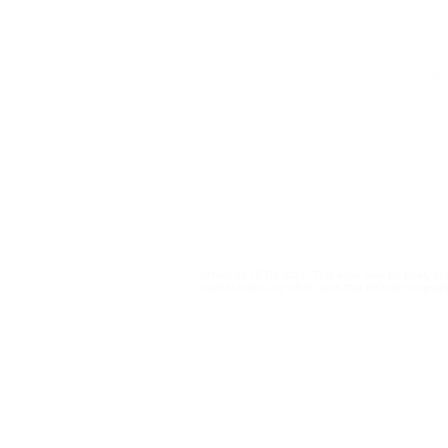
Institutional
Contact
netlab@eco.ufrj.br
Privacy Policy
© NetLab UFRJ 2023. This work may be freely cop
want to make any other uses that infringe copyright