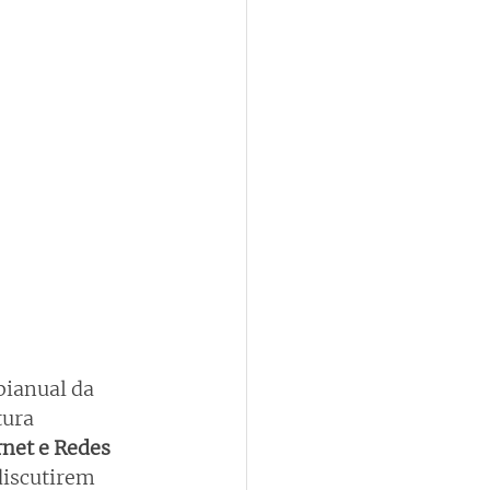
bianual da 
ura 
net e Redes 
discutirem 