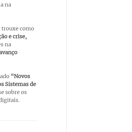
a na 
, trouxe como 
ão e crise, 
s na 
 avanço 
lado 
“
Novos 
s Sistemas de 
e sobre os 
igitais.