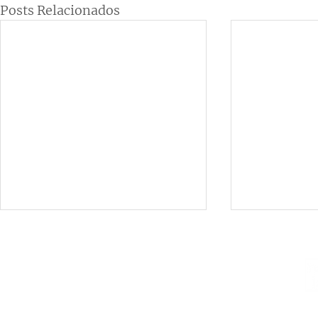
Posts Relacionados
Institucional
Contato
netlab@eco.ufrj.br