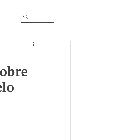
sobre
elo