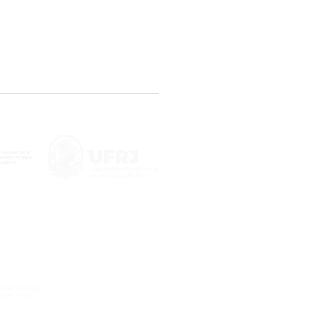
denadora do NetLab
 apresenta pesquisa
e anúncios
dulentos em saúde na
 comerciais.
erência Social Media &
 por e-mail.
ety 2026