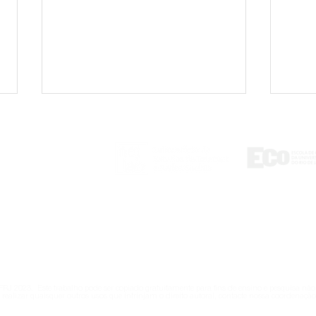
ontato
tlab@eco.ufrj.br
Coordenadora do NetLab
Coor
UFRJ apresenta pesquisa
UFRJ
sobre data centers e
sobr
transição energética na
frau
RJ 2023. Este trabalho pode ser copiado gratuitamente para fins de ensino e pesquisa não
conferência da IAMCR, na
conf
 realizar quaisquer outros usos que infrinjam o direito autoral, contacte nossa coordenação
Irlanda
Soci