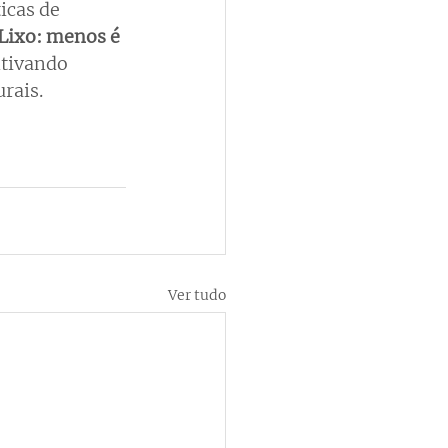
icas de 
Lixo: menos é 
tivando 
rais.
Ver tudo