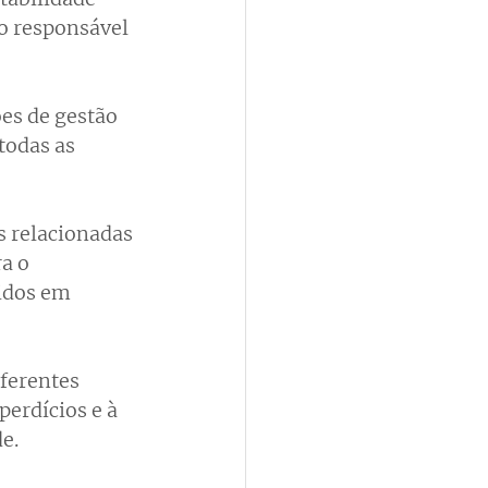
o responsável 
es de gestão 
todas as 
 relacionadas 
a o 
idos em 
ferentes 
erdícios e à 
e.