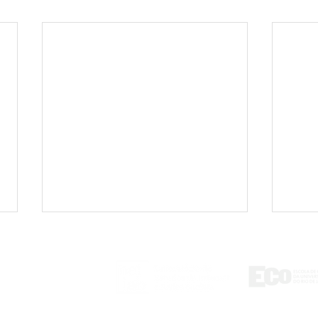
ontato
tlab@eco.ufrj.br