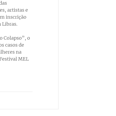
das 
, artistas e 
em inscrição 
 Libras.
 Colapso”, o 
s casos de 
lheres na 
Festival MEL 