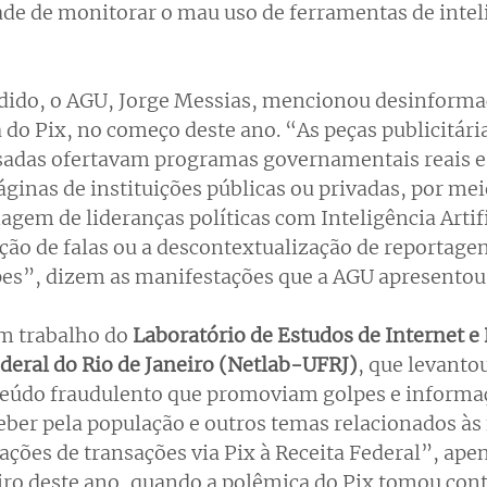
de de monitorar o mau uso de ferramentas de intel
pedido, o AGU, Jorge Messias, mencionou desinforma
 do Pix, no começo deste ano. “As peças publicitária
sadas ofertavam programas governamentais reais e f
ginas de instituições públicas ou privadas, por mei
em de lideranças políticas com Inteligência Artific
ação de falas ou a descontextualização de reportagen
pes”, dizem as manifestações que a AGU apresentou.
m trabalho do
 Laboratório de Estudos de Internet e 
deral do Rio de Janeiro (Netlab-UFRJ)
, que levantou
eúdo fraudulento que promoviam golpes e informaç
ceber pela população e outros temas relacionados às
ções de transações via Pix à Receita Federal”, apen
eiro deste ano, quando a polêmica do Pix tomou cont