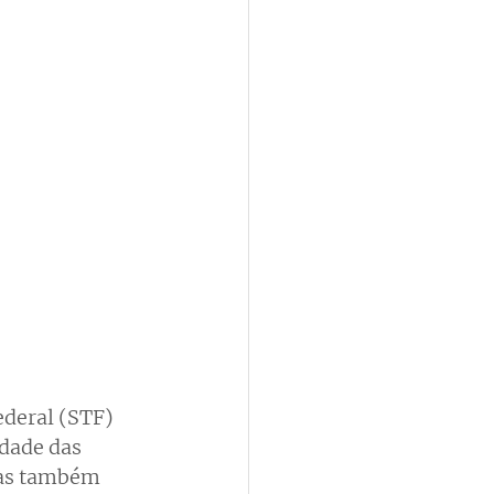
deral (STF) 
dade das 
mas também 