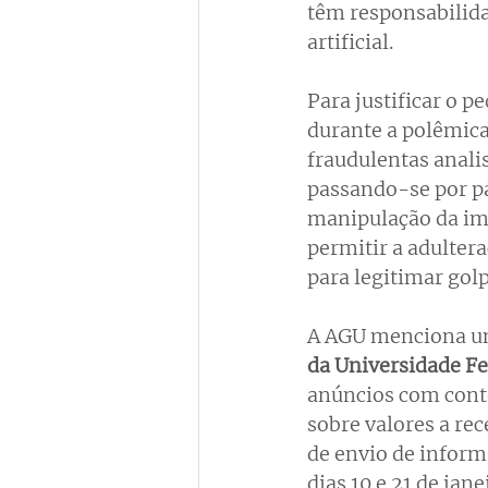
têm responsabilida
artificial. 
Para justificar o 
durante a polêmica
fraudulentas anali
passando-se por pá
manipulação da imag
permitir a adulter
para legitimar gol
A AGU menciona u
da Universidade Fe
anúncios com cont
sobre valores a re
de envio de informa
dias 10 e 21 de jan