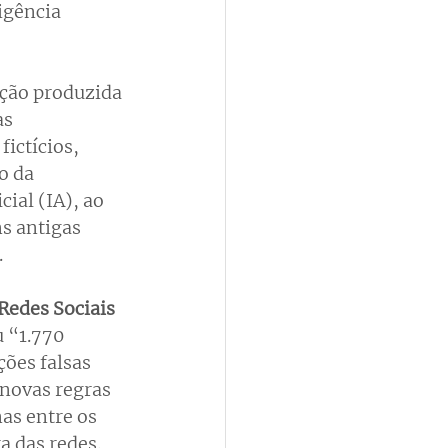
igência 
ção produzida 
s 
ictícios, 
o da 
ial (IA), ao 
s antigas 
 
Redes Sociais 
 “1.770 
ões falsas 
 novas regras 
as entre os 
a das redes. 