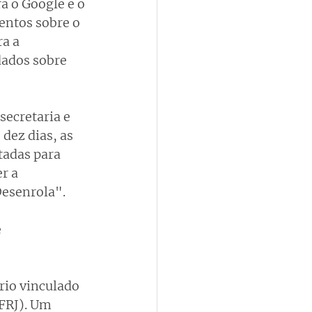
 o Google e o 
entos sobre o 
a a 
dados sobre 
secretaria e 
dez dias, as 
tadas para 
r a 
Desenrola".
 
rio vinculado 
FRJ). Um 