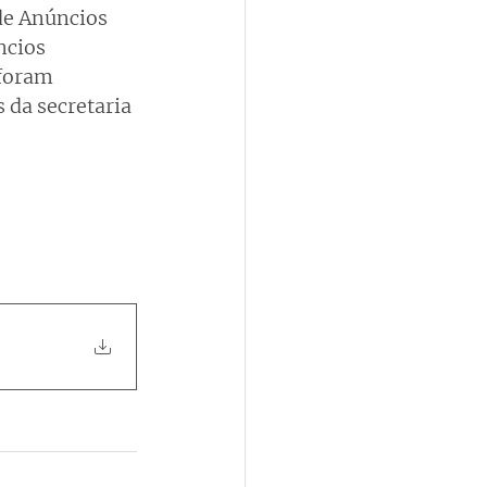
de Anúncios 
ncios 
 foram 
 da secretaria 