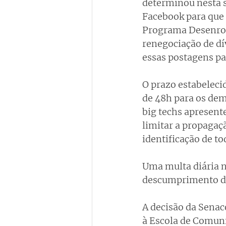
determinou nesta s
Facebook para que 
Programa Desenrola
renegociação de dí
essas postagens pa
O prazo estabelecid
de 48h para os dem
big techs apresent
limitar a propagaç
identificação de t
Uma multa diária no
descumprimento d
A decisão da Sena
à Escola de Comuni