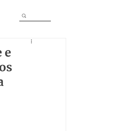
 e
os
a