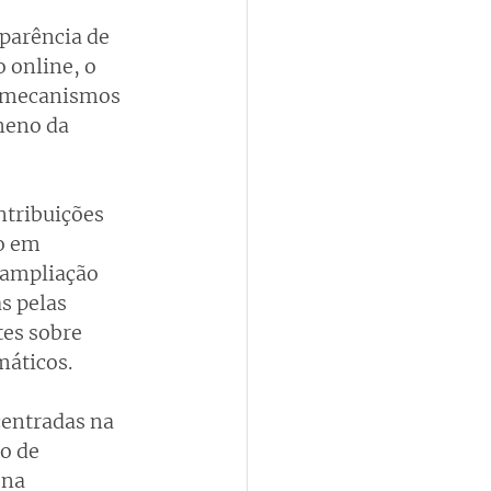
parência de 
 online, o 
e mecanismos 
meno da 
tribuições 
o em 
 ampliação 
s pelas 
es sobre 
máticos.
entradas na 
o de 
na 