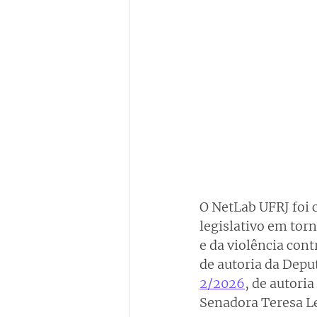
O NetLab UFRJ foi 
legislativo em tor
e da violência con
de autoria da Dep
2/2026
, de autori
Senadora Teresa L