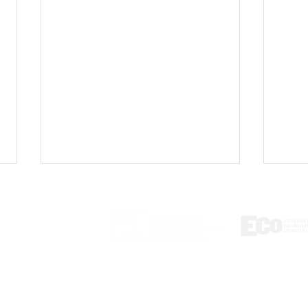
ontato
tlab@eco.ufrj.br
Sem consentimento:
“A n