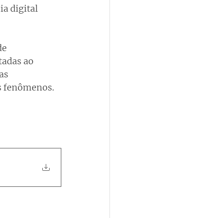
a digital 
e 
tadas ao 
as 
s fenômenos.