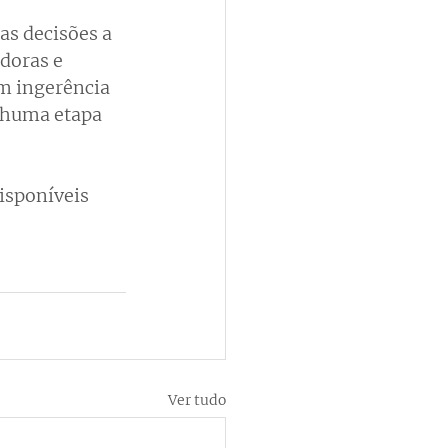
 as decisões a 
doras e 
m ingerência 
nhuma etapa 
isponíveis 
Ver tudo