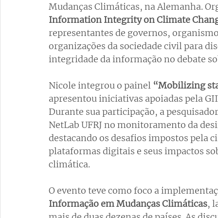
Mudanças Climáticas, na Alemanha. Org
Information Integrity on Climate Chan
representantes de governos, organismos
organizações da sociedade civil para dis
integridade da informação no debate sob
Nicole integrou o painel 
“Mobilizing st
apresentou iniciativas apoiadas pela GI
Durante sua participação, a pesquisador
NetLab UFRJ no monitoramento da desin
destacando os desafios impostos pela c
plataformas digitais e seus impactos s
climática.
O evento teve como foco a implementaç
Informação em Mudanças Climáticas
, 
mais de duas dezenas de países. As di