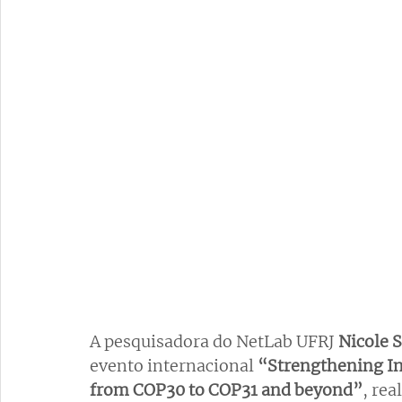
A pesquisadora do NetLab UFRJ 
Nicole 
evento internacional 
“Strengthening In
from COP30 to COP31 and beyond”
, re