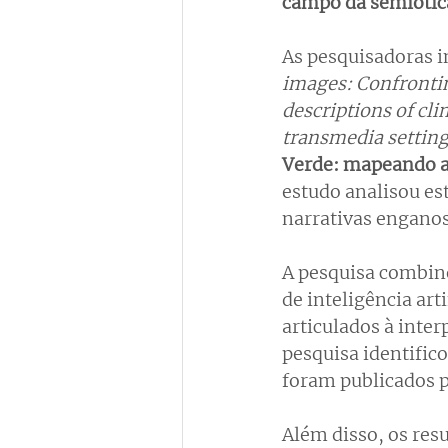
campo da semiótic
As pesquisadoras i
images: Confrontin
descriptions of cl
transmedia settin
Verde: mapeando a
estudo analisou est
narrativas enganos
A pesquisa combin
de inteligência art
articulados à inter
pesquisa identific
foram publicados 
Além disso, os res