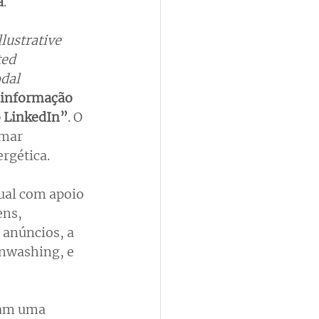
a
.
lustrative 
ed 
dal 
sinformação 
o LinkedIn”
. O 
imar 
rgética. 
al com apoio 
ens, 
 anúncios, a 
nwashing, e 
ram uma 