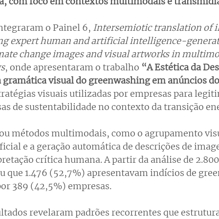
a, com foco em contextos multimodais e transmídi
ntegraram o Painel 6, 
I
ntersemiotic translation of il
g expert human and artificial intelligence-generat
imate change images and visual artworks in multimo
gs
, onde apresentaram o trabalho 
“A Estética da De
 gramática visual do greenwashing em anúncios d
ratégias visuais utilizadas por empresas para legit
as de sustentabilidade no contexto da transição ene
ou métodos multimodais, como o agrupamento visu
ificial e a geração automática de descrições de imag
pretação crítica humana. A partir da análise de 2.800
ou que 1.476 (52,7%) apresentavam indícios de gree
por 389 (42,5%) empresas.
ultados revelaram padrões recorrentes que estrutu