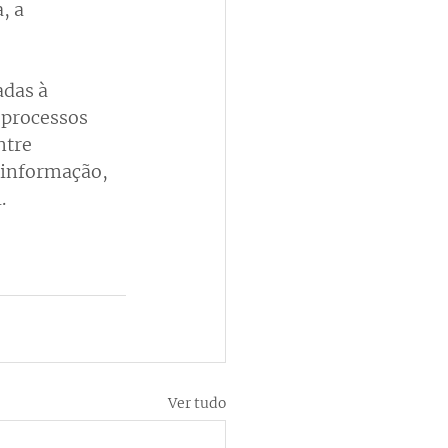
, a 
das à 
 processos 
tre 
sinformação, 
.
Ver tudo