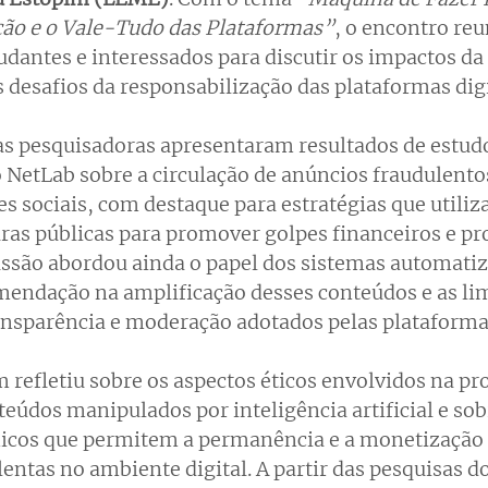
ção e o Vale-Tudo das Plataformas”
, o encontro reu
udantes e interessados para discutir os impactos da 
 desafios da responsabilização das plataformas digi
as pesquisadoras apresentaram resultados de estud
 NetLab sobre a circulação de anúncios fraudulento
s sociais, com destaque para estratégias que utili
uras públicas para promover golpes financeiros e pr
cussão abordou ainda o papel dos sistemas automatiz
mendação na amplificação desses conteúdos e as lim
nsparência e moderação adotados pelas plataforma
refletiu sobre os aspectos éticos envolvidos na p
teúdos manipulados por inteligência artificial e sob
icos que permitem a permanência e a monetização 
ntas no ambiente digital. A partir das pesquisas do