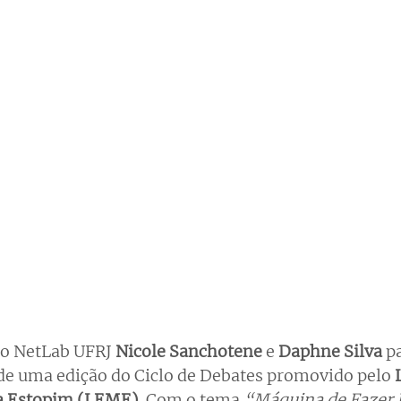
o NetLab UFRJ 
Nicole Sanchotene
 e 
Daphne Silva
 p
, de uma edição do Ciclo de Debates promovido pelo 
a Estopim (LEME)
. Com o tema 
“Máquina de Fazer 