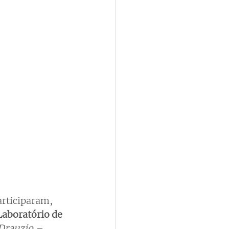
articiparam, 
Laboratório de 
Drauzio – 