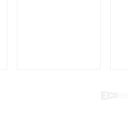
ontato
tlab@eco.ufrj.br
Coordenadora do NetLab
Coor