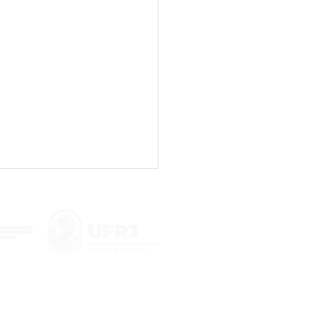
denadora do NetLab