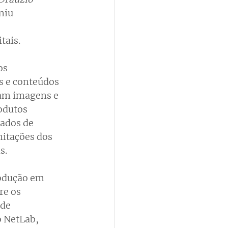
niu 
tais.
os 
s e conteúdos 
zam imagens e 
odutos 
ados de 
itações dos 
s.
rodução em 
re os 
de 
 NetLab, 