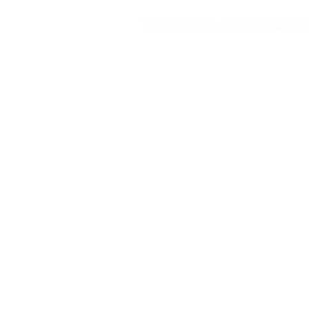
vida digital e internet, a
de remédio
© NetLab UFRJ 2023. Este trabalho pode ser copi
professora defende a
suplemento
Caso queira realizar quaisquer outros usos que i
criação de observatório de
transparência das big techs