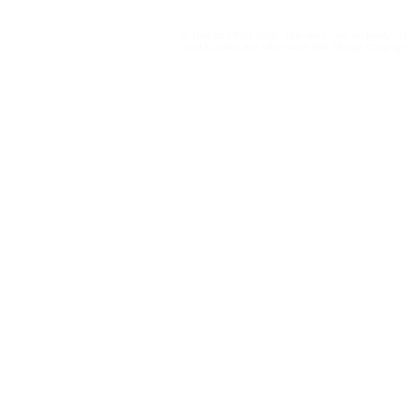
electoral court in
exploitatio
regulating AI and
and adolesc
© NetLab UFRJ 2023. This work may be freely cop
influencers
platforms
want to make any other uses that infringe copyright