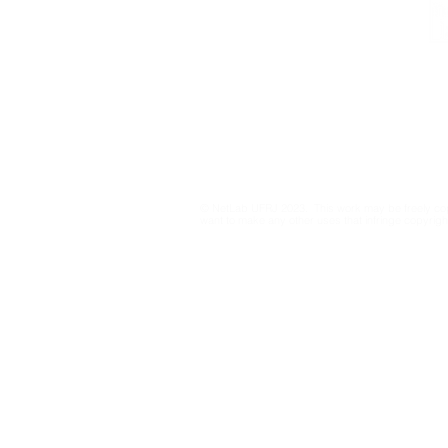
Institutional
Contact
netlab@eco.ufrj.br
Privacy Policy
© NetLab UFRJ 2023. This work may be freely cop
want to make any other uses that infringe copyright