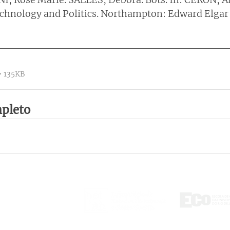
chnology and Politics. Northampton: Edward Elgar 
• 135KB
mpleto
ontact
tlab@eco.ufrj.br