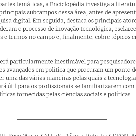
artes temáticas, a Enciclopédia investiga a literat
 principais subcampos dessa área, antes de apresen
isa digital. Em seguida, destaca os principais atores
ideram o processo de inovação tecnológica, esclarec
os e termos no campo e, finalmente, cobre tópicos 
será particularmente inestimável para pesquisadores
tes avançados em política que procuram um ponto d
r uma das várias maneiras pelas quais a tecnologia
 útil para os profissionais se familiarizarem com 
ticas fornecidas pelas ciências sociais e políticas 
I, Rose Marie. SALLES, Débora. Bots. In: CERON, An