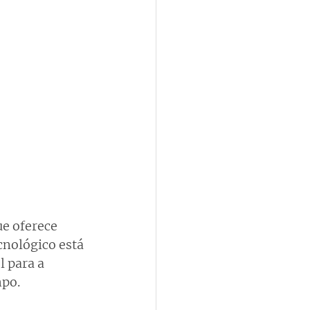
ue oferece 
nológico está 
 para a 
mpo.