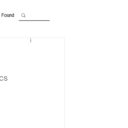
 Found
ics