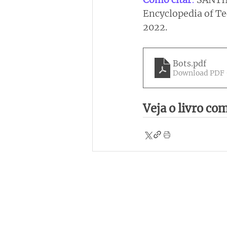
Encyclopedia of Te
2022.
Bots
.pdf
Download PDF 
Veja o livro co
Institutional
C
ne