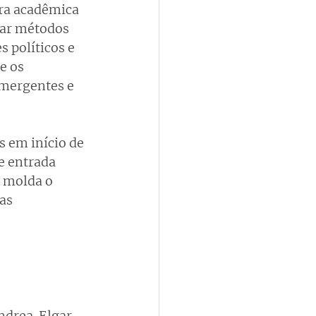
ura acadêmica 
tar métodos 
 políticos e 
e os 
emergentes e 
 em início de 
e entrada 
 molda o 
as 
drea. Elgar 