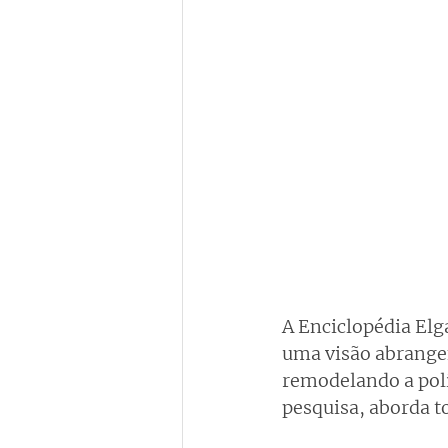
A Enciclopédia Elga
uma visão abrangen
remodelando a polí
pesquisa, aborda t