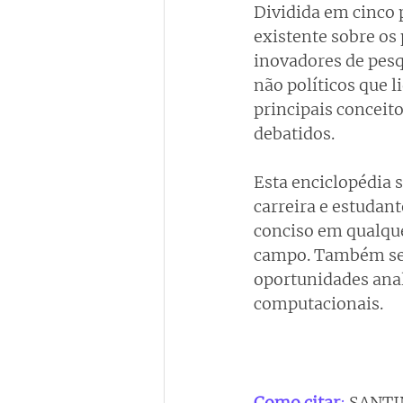
Dividida em cinco p
existente sobre os
inovadores de pesqu
não políticos que l
principais conceit
debatidos.
Esta enciclopédia 
carreira e estudan
conciso em qualque
campo. Também será
oportunidades analí
computacionais.
Como citar
: 
SANTIN