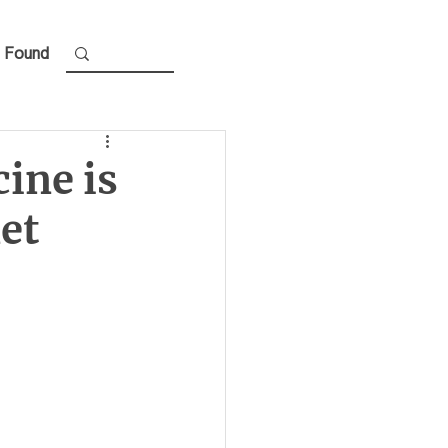
 Found
ine is
et