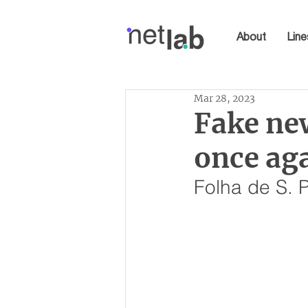
About
Line
Mar 28, 2023
Fake new
once aga
Folha de S. 