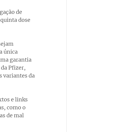
gação de 
 quinta dose 
sejam 
a única 
uma garantia 
da Pfizer, 
 variantes da 
os e links 
as, como o 
as de mal 