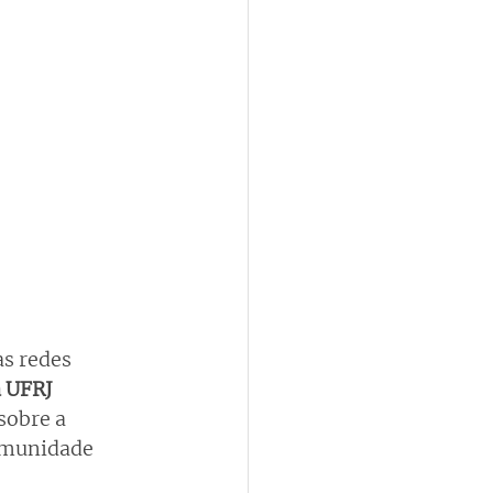
as redes 
 UFRJ 
sobre a 
 imunidade 