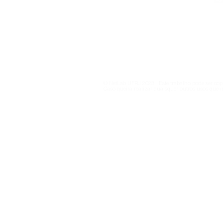
netlab@eco.ufrj.br
Política de Privacidade
© NetLab UFRJ 2023. Este trabalho pode ser copi
Caso queira realizar quaisquer outros usos que i