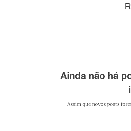
R
Ainda não há p
Assim que novos posts fore