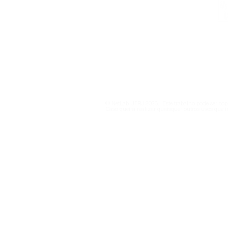
Institucional
Contato
netlab@eco.ufrj.br
Política de Privacidade
© NetLab UFRJ 2023. Este trabalho pode ser copi
Caso queira realizar quaisquer outros usos que i