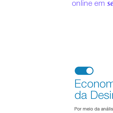
s
online em
Economi
da Des
Por meio da análi