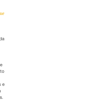
que
ada
de
cto
s e
a
s.