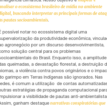
mapear e
emergência climática. Nosso objetivo é
analisar o ecossistema brasileiro de mídia no ambiente
digital, buscando interpretar as principais formas de ata
às pautas socioambientais
.
É possível notar no ecossistema digital uma
supervalorização da produtividade econômica, vincul
ao agronegócio por um discurso desenvolvimentista,
como solução central para os problemas
socioambientais do Brasil. Enquanto isso, a amplitude
das queimadas, a devastação florestal, a destruição 
biomas, a violência contra povos originários e o impa
do garimpo em Terras Indígenas são ignorados. Nas
redes, é comum a utilização de contas automatizada
outras estratégias de propaganda computacional par
impulsionar a visibilidade de pautas anti-ambientalista
narrativas conspiratórias que
Assim, ganham destaque