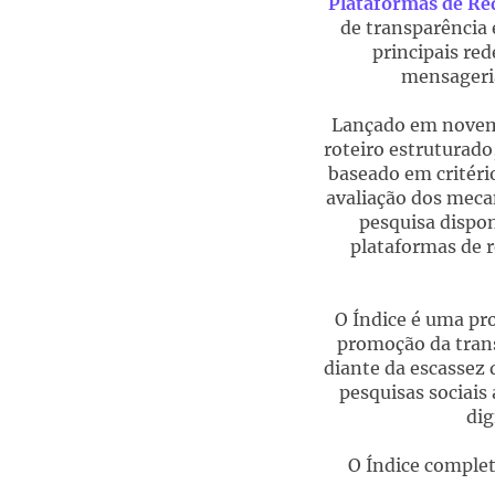
Plataformas de Red
de transparência 
principais red
mensageria
Lançado em novem
roteiro estruturado
baseado em critéri
avaliação dos meca
pesquisa dispon
plataformas de 
O Índice é uma pr
promoção da trans
diante da escassez 
pesquisas sociais
dig
O Índice complet