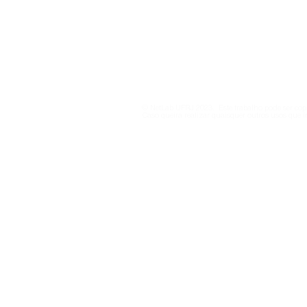
Política de Privacidade
© NetLab UFRJ 2023. Este trabalho pode ser copi
Caso queira realizar quaisquer outros usos que i