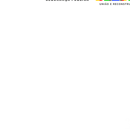
Institucional
Contato
netlab@eco.ufrj.br