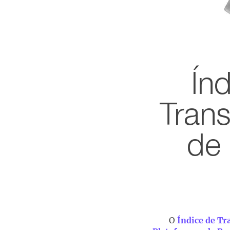
​Ín
Tran
de
O
Índice de Tr