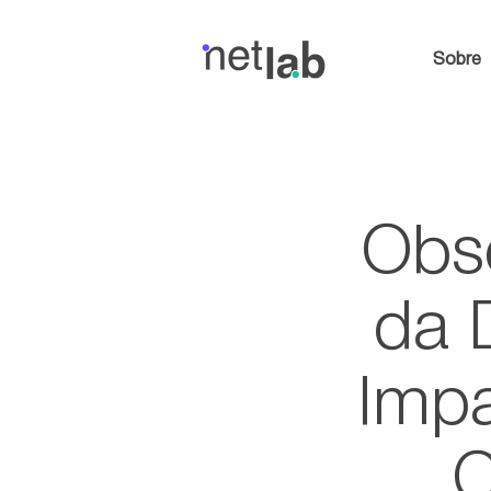
Sobre
Obse
da 
Impa
C