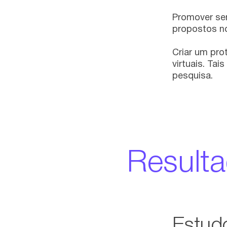
Promover sem
propostos no
Criar um pro
virtuais. Tai
pesquisa.
Result
Estudo