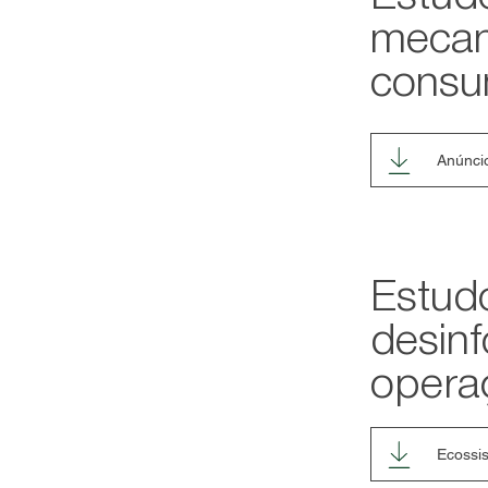
mecan
consum
Anúncio
Estud
desin
operaç
Ecossi