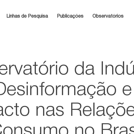
Linhas de Pesquisa
Publicações
Observatórios
rvatório da Indú
Desinformação e
cto nas Relaçõ
onsumo no Bras