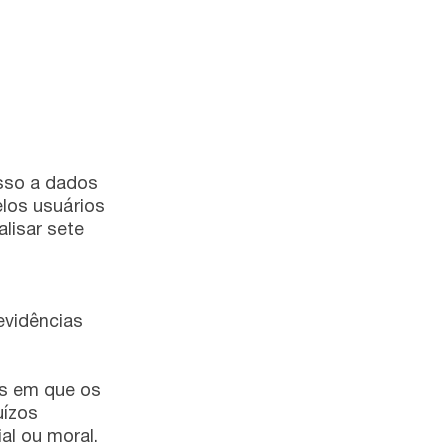
esso a dados
elos usuários
alisar sete
evidências
as em que os
uízos
al ou moral.