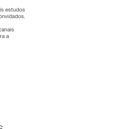
ois estudos
convidados.
canais
ra a
s