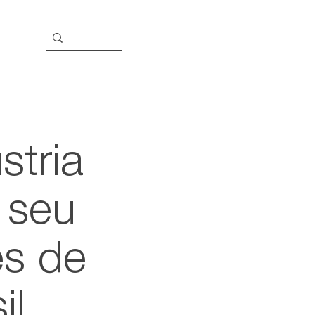
stria
 seu
es de
il