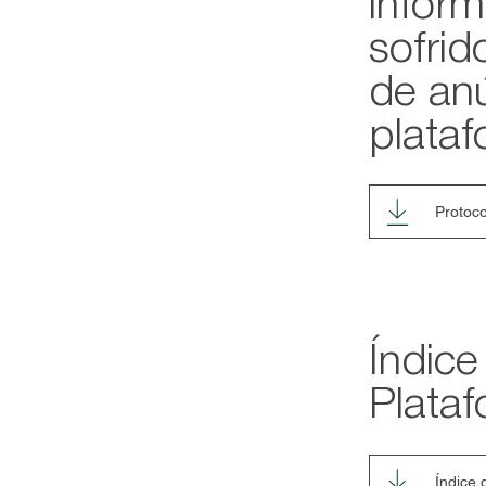
inform
sofri
de an
plataf
Protoco
Índic
Plataf
Índice 