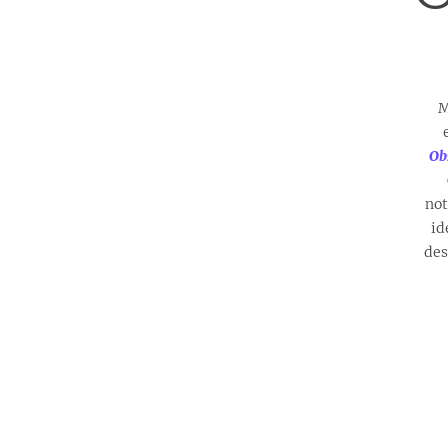
M
Ob
not
id
des