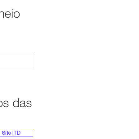
meio
os das
Site ITD