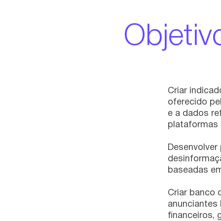
Objetiv
Criar indica
oferecido pe
e a dados re
plataformas 
Desenvolver 
desinformaçã
baseadas em
Criar banco 
anunciantes 
financeiros,