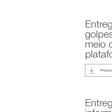
Entre
golpe
meio 
plataf
Protoco
Entre