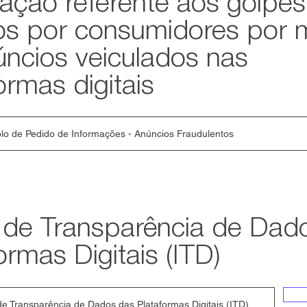
ação referente aos golpes
dos por consumidores por 
úncios veiculados nas
ormas digitais
lo de Pedido de Informações - Anúncios Fraudulentos
e de Transparência de Dad
ormas Digitais (ITD)
de Transparência de Dados das Plataformas Digitais (ITD)