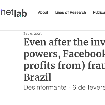
About
Lines of Research
Publica
Feb 6, 2023
Even after the inv
powers, Facebook
profits from) fra
Brazil
Desinformante - 6 de fever