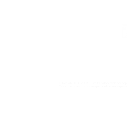
Institucional
Contato
netlab@eco.ufrj.br
Política de Privacidade
© NetLab UFRJ 2023. Este trabalho pode ser copi
Caso queira realizar quaisquer outros usos que i