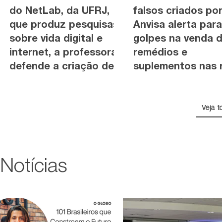
do NetLab, da UFRJ,
falsos criados por
que produz pesquisas
Anvisa alerta para
sobre vida digital e
golpes na venda 
internet, a professora
remédios e
defende a criação de
suplementos nas 
observatório de
transparência das big
techs
Veja t
Notícias