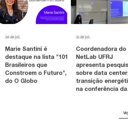
26 de jul.
21 de jul.
Marie Santini é
Coordenadora do
destaque na lista "101
NetLab UFRJ
Brasileiros que
apresenta pesqui
Constroem o Futuro",
sobre data center
do O Globo
transição energét
na conferência da
IAMCR, na Irlanda
Ve