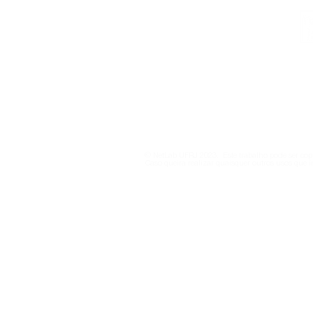
Institucional
Contato
netlab@eco.ufrj.br
Política de Privacidade
© NetLab UFRJ 2023. Este trabalho pode ser copi
Caso queira realizar quaisquer outros usos que i