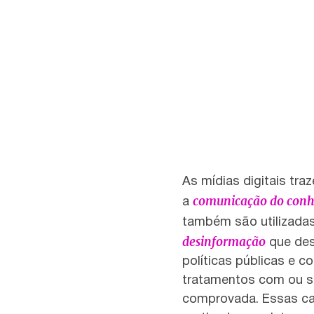
As mídias digitais tra
comunicação do conhe
a
também são utilizada
desinformação
que des
políticas públicas e 
tratamentos com ou se
comprovada. Essas c