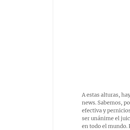
A estas alturas, ha
news. Sabemos, por
efectiva y pernici
ser unánime el jui
en todo el mundo. 