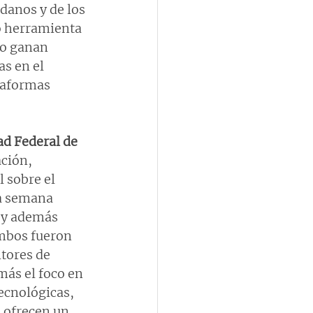
danos y de los 
o herramienta 
so ganan 
s en el 
taformas 
ad Federal de 
ión, 
l sobre el 
la semana 
 y además 
mbos fueron 
tores de 
más el foco en 
ecnológicas, 
, ofrecen un 