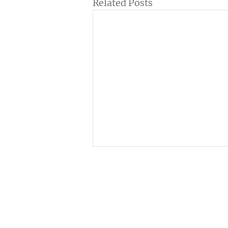
Related Posts
Institutional
C
ne