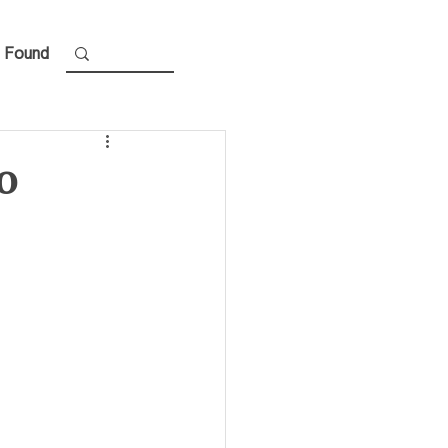
 Found
o