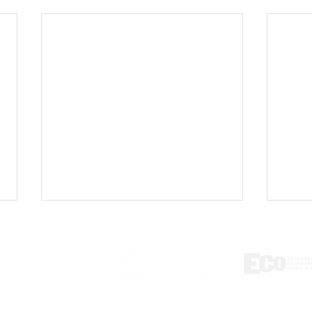
ontact
tlab@eco.ufrj.br