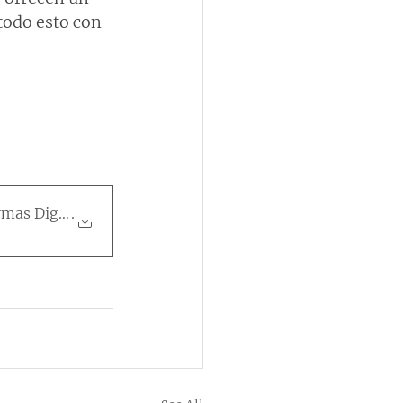
todo esto con 
mas Digitais (NetLab, 2
.