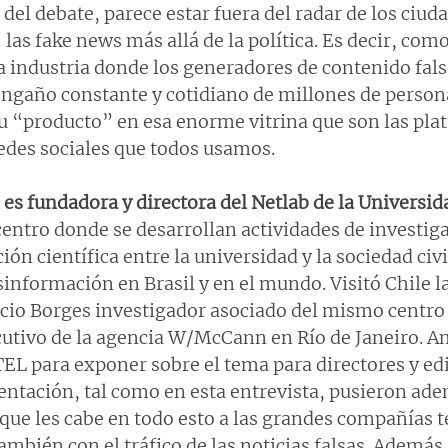
del debate, parece estar fuera del radar de los ciuda
las fake news más allá de la política. Es decir, com
na industria donde los generadores de contenido fal
engaño constante y cotidiano de millones de persona
 “producto” en esa enorme vitrina que son las pla
redes sociales que todos usamos.
es fundadora y directora del Netlab de la Universid
centro donde se desarrollan actividades de investigac
ón científica entre la universidad y la sociedad civi
información en Brasil y en el mundo. Visitó Chile 
cio Borges investigador asociado del mismo centro
cutivo de la agencia W/McCann en Río de Janeiro. A
EL para exponer sobre el tema para directores y edi
entación, tal como en esta entrevista, pusieron ade
que les cabe en todo esto a las grandes compañías t
ambién con el tráfico de las noticias falsas. Además