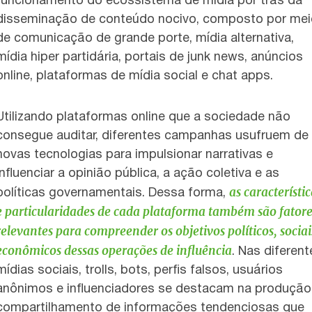
funcionamento do ecossistema de mídia por trás da
disseminação de conteúdo nocivo, composto por me
de comunicação de grande porte, mídia alternativa,
mídia hiper partidária, portais de junk news, anúncios
online, plataformas de mídia social e chat apps.
Utilizando plataformas online que a sociedade não
consegue auditar, diferentes campanhas usufruem de
novas tecnologias para impulsionar narrativas e
influenciar a opinião pública, a ação coletiva e as
as característi
políticas governamentais. Dessa forma,
e particularidades de cada plataforma também são fatore
relevantes para compreender os objetivos políticos, sociai
econômicos dessas operações de influência
. Nas diferent
mídias sociais, trolls, bots, perfis falsos, usuários
anônimos e influenciadores se destacam na produção
compartilhamento de informações tendenciosas que