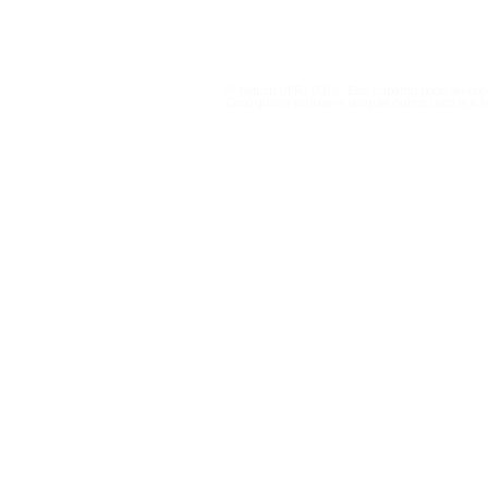
Política de Privacidade
© NetLab UFRJ 2023. Este trabalho pode ser copi
Caso queira realizar quaisquer outros usos que i