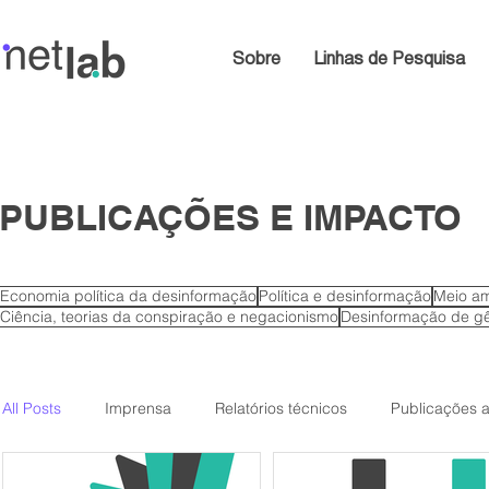
Sobre
Linhas de Pesquisa
PUBLICAÇÕES E IMPACTO
Economia política da desinformação
Política e desinformação
Meio am
Ciência, teorias da conspiração e negacionismo
Desinformação de gê
All Posts
Imprensa
Relatórios técnicos
Publicações 