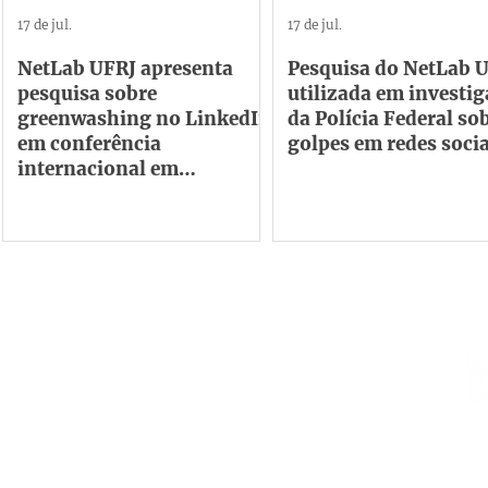
17 de jul.
17 de jul.
NetLab UFRJ apresenta
Pesquisa do NetLab U
pesquisa sobre
utilizada em investi
greenwashing no LinkedIn
da Polícia Federal so
em conferência
golpes em redes socia
internacional em
Barcelona
Institucional
Contato
netlab@eco.ufrj.br