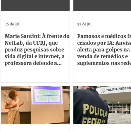
26 de jul.
22 de jul.
Marie Santini: À frente do
Famosos e médicos f
NetLab, da UFRJ, que
criados por IA: Anvis
produz pesquisas sobre
alerta para golpes na
vida digital e internet, a
venda de remédios e
professora defende a
suplementos nas red
criação de observatório de
transparência das big
techs