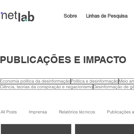
Sobre
Linhas de Pesquisa
PUBLICAÇÕES E IMPACTO
Economia política da desinformação
Política e desinformação
Meio am
Ciência, teorias da conspiração e negacionismo
Desinformação de gê
All Posts
Imprensa
Relatórios técnicos
Publicações 