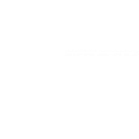
netlab@eco.ufrj.br
Política de Privacidade
© NetLab UFRJ 2023. Este trabalho pode ser copi
Caso queira realizar quaisquer outros usos que i