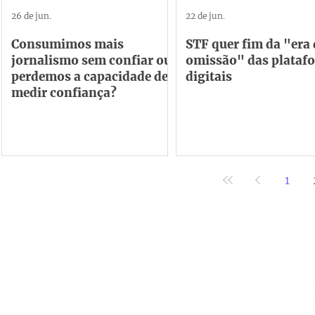
26 de jun.
22 de jun.
Consumimos mais
STF quer fim da "era
jornalismo sem confiar ou
omissão" das plataf
perdemos a capacidade de
digitais
medir confiança?
1
Institucional
Contato