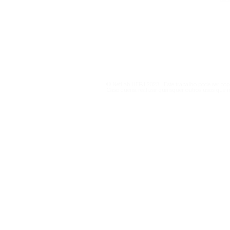
netlab@eco.ufrj.br
Política de Privacidade
© NetLab UFRJ 2023. Este trabalho pode ser copi
Caso queira realizar quaisquer outros usos que i