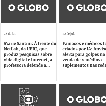
26 de jul.
22 de jul.
Marie Santini: À frente do
Famosos e médicos f
NetLab, da UFRJ, que
criados por IA: Anvis
produz pesquisas sobre
alerta para golpes na
vida digital e internet, a
venda de remédios e
professora defende a
suplementos nas red
criação de observatório de
transparência das big
techs