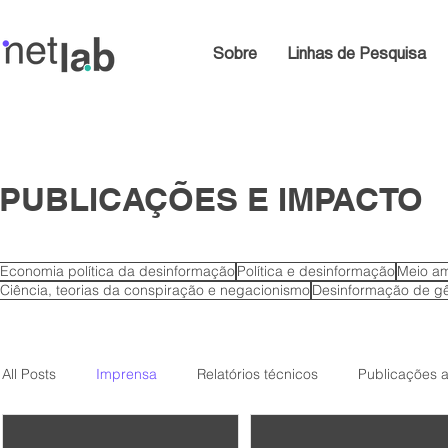
Sobre
Linhas de Pesquisa
PUBLICAÇÕES E IMPACTO
Economia política da desinformação
Política e desinformação
Meio am
Ciência, teorias da conspiração e negacionismo
Desinformação de gê
All Posts
Imprensa
Relatórios técnicos
Publicações 