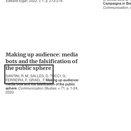
Edward Elgar
, 2022, v. 1, p. 273-276.
Campaigns in Bra
Communication
, 
Making up audience: media
bots and the falsification of
the public sphere
SANTINI, R. M.; SALLES, D.; TUCCI, G.;
FERREIRA, F.; GRAEL, F.
Making up audience:
media bots and the falsification of the public
sphere.
Communication Studies
, v. 71, p. 1-24,
2020.