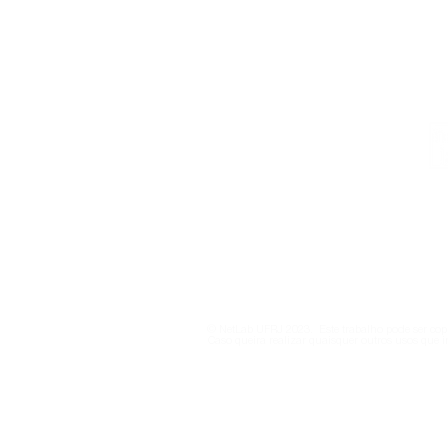
Institucional
Contato
netlab@eco.ufrj.br
Política de Privacidade
© NetLab UFRJ 2023. Este trabalho pode ser copi
Caso queira realizar quaisquer outros usos que i