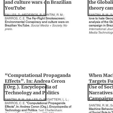
and culture wars on Brazilian
the Global
YouTube
theory cam
SALLES, D.; MEDEIROS, P.; SANTINI, R. M.;
SANTINI, R. M.; 
BARROS, C. E.
The Far-Right Smokescreen:
love to hate Geor
Environmental Conspiracy and culture wars on
analysis of the G
Brazilian YouTube.
Social Media + Society. No
campaign in Brazi
prelo.
International Jou
Media Technolog
“Computational Propaganda
When Mach
Effects”. In: Andrea Ceron
Targets Fu
(Org.). Encyclopedia of
Use of Soci
Technology and Politics
Narratives 
Campaigns 
SANTINI, R. M.; SALLES, D.; REGATTIERI, L. L.;
BARROS, C. E.
“Computational Propaganda
SANTINI, R. M.; S
Effects”. In: Andrea Ceron (Org.). Encyclopedia of
Machine Behavior 
Technology and Politics
. 1ed. Cheltenham:
of Social Bots to T