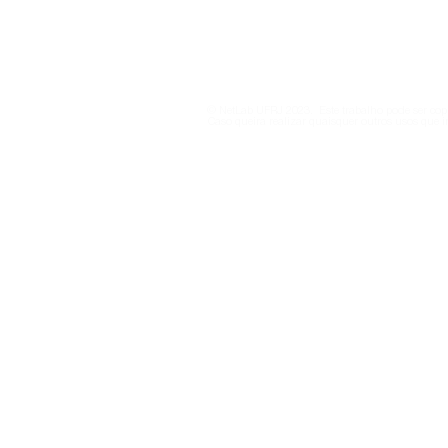
Notícias Algorítmicas:
Atingidos 
Política de Privacidade
Ciberjornalismo, IA e
Sociais: os
Ecossistemas Digitais
indústria d
desinform
© NetLab UFRJ 2023. Este trabalho pode ser copi
consumidor
Caso queira realizar quaisquer outros usos que i