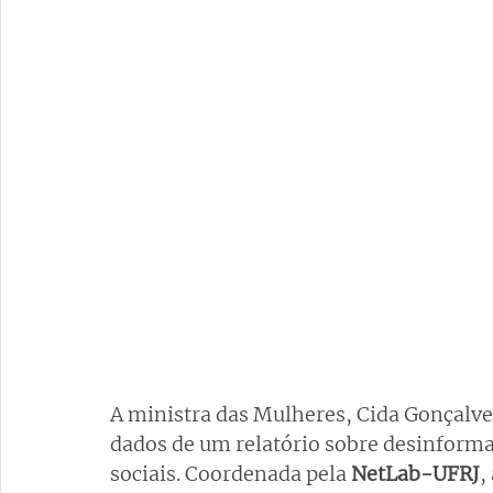
A ministra das Mulheres, 
Cida Gonçalve
dados de um relatório sobre desinforma
sociais. Coordenada pela 
NetLab-UFRJ
,