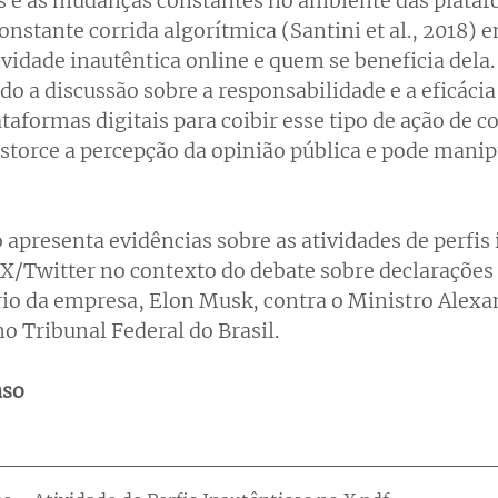
is e as mudanças constantes no ambiente das plataf
nstante corrida algorítmica (Santini et al., 2018) 
ividade inautêntica online e quem se beneficia dela.
do a discussão sobre a responsabilidade e a eficáci
ataformas digitais para coibir esse tipo de ação de c
istorce a percepção da opinião pública e pode manip
 apresenta evidências sobre as atividades de perfis 
X/Twitter no contexto do debate sobre declarações 
rio da empresa, Elon Musk, contra o Ministro Alexa
 Tribunal Federal do Brasil.
aso