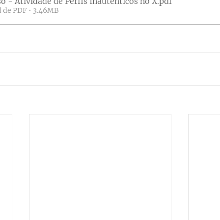
o - Atividade de Perfis Inautênticos no X
.pdf
 de PDF • 3.46MB