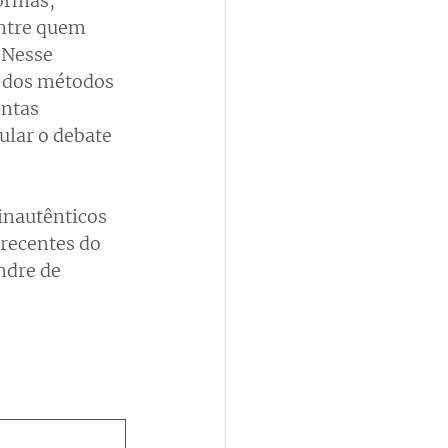
ormas, 
entre quem 
 Nesse 
a dos métodos 
ontas 
ular o debate 
inautênticos 
recentes do 
ndre de 