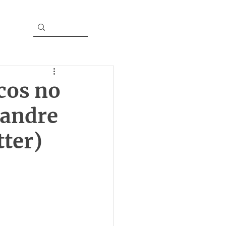
icos no
xandre
ter)