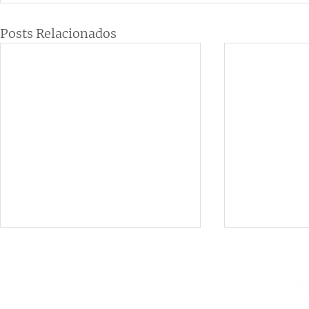
Posts Relacionados
Institucional
Contato
netlab@eco.ufrj.br