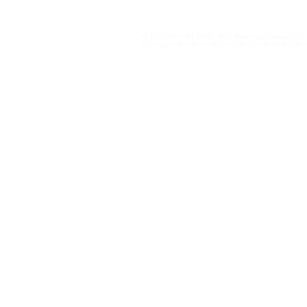
national s
versus tech
© NetLab UFRJ 2023. Este trabalho pode ser copi
Caso queira realizar quaisquer outros usos que i