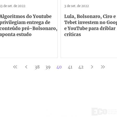
13 de set. de 2022
3 de set. de 2022
Algoritmos do Youtube
Lula, Bolsonaro, Ciro e
privilegiam entrega de
Tebet investem no Goo
conteúdo pró-Bolsonaro,
e YouTube para driblar
aponta estudo
críticas
38
39
40
41
42
ontato