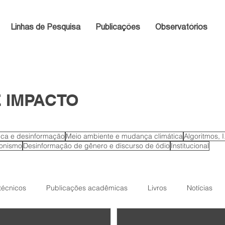
Linhas de Pesquisa
Publicações
Observatórios
 IMPACTO
tica e desinformação
Meio ambiente e mudança climática
Algoritmos, 
ionismo
Desinformação de gênero e discurso de ódio
Institucional
 técnicos
Publicações acadêmicas
Livros
Notícias