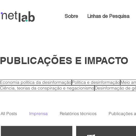
Sobre
Linhas de Pesquisa
PUBLICAÇÕES E IMPACTO
Economia política da desinformação
Política e desinformação
Meio am
Ciência, teorias da conspiração e negacionismo
Desinformação de gê
All Posts
Imprensa
Relatórios técnicos
Publicações 