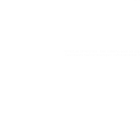
netlab@eco.ufrj.br
Política de Privacidade
© NetLab UFRJ 2023. Este trabalho pode ser copi
Caso queira realizar quaisquer outros usos que i