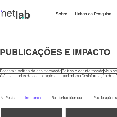
Sobre
Linhas de Pesquisa
PUBLICAÇÕES E IMPACTO
Economia política da desinformação
Política e desinformação
Meio am
Ciência, teorias da conspiração e negacionismo
Desinformação de gê
All Posts
Imprensa
Relatórios técnicos
Publicações 