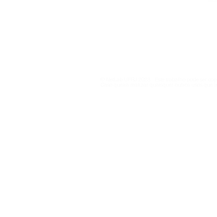
netlab@eco.ufrj.br
Política de Privacidade
© NetLab UFRJ 2023. Este trabalho pode ser copi
Caso queira realizar quaisquer outros usos que i