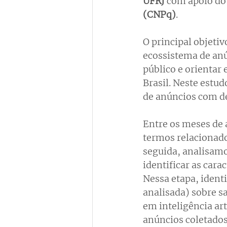
UFRJ
 com apoio do
(CNPq)
. 
O principal objeti
ecossistema de anú
público e orientar
Brasil. Neste estu
de anúncios com de
Entre os meses de 
termos relacionado
seguida, analisa
identificar as cara
Nessa etapa, ident
analisada) sobre sa
em inteligência art
anúncios coletados