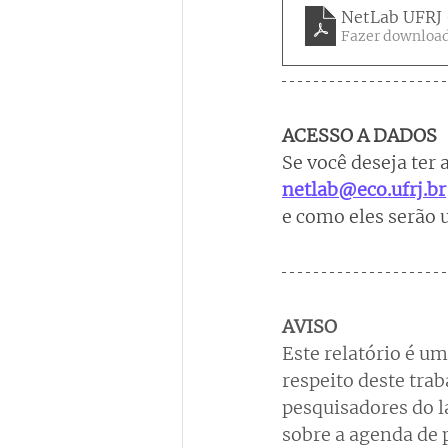
NetLab UFRJ 
Fazer download
ACESSO A DADOS
Se você deseja ter 
netlab@eco.ufrj.br
e como eles serão u
AVISO
Este relatório é u
respeito deste tra
pesquisadores do l
sobre a agenda de 