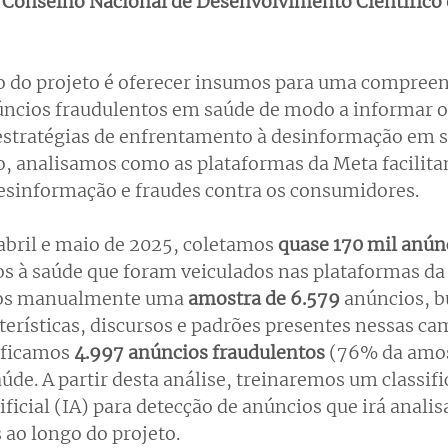
 Conselho Nacional de Desenvolvimento Científico 
vo do projeto é oferecer insumos para uma compreen
ncios fraudulentos em saúde de modo a informar o
 estratégias de enfrentamento à desinformação em 
do, analisamos como as plataformas da Meta facilit
sinformação e fraudes contra os consumidores. 
abril e maio de 2025, coletamos 
quase 170 mil anún
s à saúde que foram veiculados nas plataformas da
mos manualmente uma 
amostra de 6.579
 anúncios, 
cterísticas, discursos e padrões presentes nessas c
ificamos 
4.997 anúncios fraudulentos
 (76% da amos
úde. A partir desta análise, treinaremos um classif
ificial (IA) para detecção de anúncios que irá analis
 ao longo do projeto. 