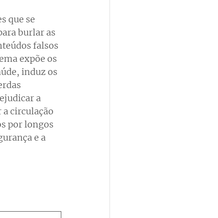
s que se 
ara burlar as 
teúdos falsos 
tema expõe os 
úde, induz os 
erdas 
judicar a 
 a circulação 
s por longos 
urança e a 