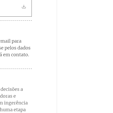
email para 
se pelos dados 
rá em contato.
 decisões a 
doras e 
m ingerência 
nhuma etapa 