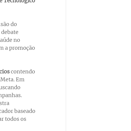
e Tecnológico 
são do 
 debate 
saúde no 
am a promoção 
cios
 contendo 
 Meta. Em 
buscando 
ampanhas. 
tra 
icador baseado 
ar todos os 