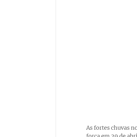
As fortes chuvas n
força em 29 de abr