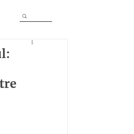
l:
tre