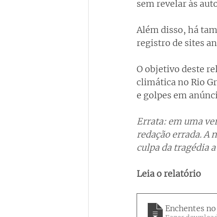
sem revelar às aut
Além disso, há ta
registro de sites 
O objetivo deste r
climática no Rio G
e golpes em anúnci
Errata: em uma vers
redação errada. A n
culpa da tragédia a
Leia o relatório
Enchentes no 