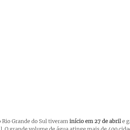
o Rio Grande do Sul tiveram 
início em 27 de abril 
e 
il. O grande volume de água atinge mais de 400 cida