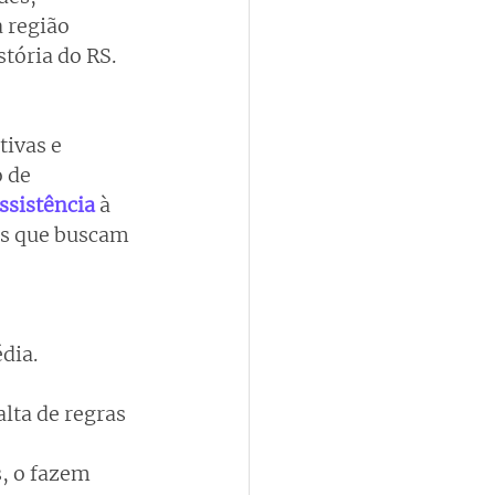
 região 
stória do RS.
ivas e 
 de 
ssistência
à 
es que buscam 
dia.
alta de regras 
 
, o fazem 