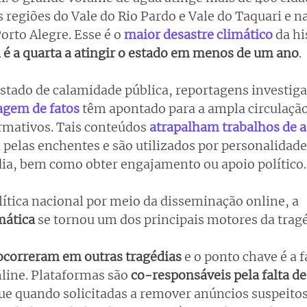
regiões do Vale do Rio Pardo e Vale do Taquari e na
orto Alegre. Esse é o
maior desastre climático
 da hi
é a quarta a atingir o estado em menos de um ano
. 
tado de calamidade pública, reportagens investigat
agem de fatos
têm apontado para a ampla circulação
mativos. Tais conteúdos 
atrapalham trabalhos de a
 pelas enchentes e são utilizados por personalidad
dia, bem como obter engajamento ou apoio político.
lítica nacional por meio da disseminação online, a 
ática 
se tornou um dos principais motores da tragé
ocorreram em outras tragédias
 e o ponto chave é a f
line. Plataformas são 
co-responsáveis pela falta de
que quando solicitadas a remover anúncios suspeitos