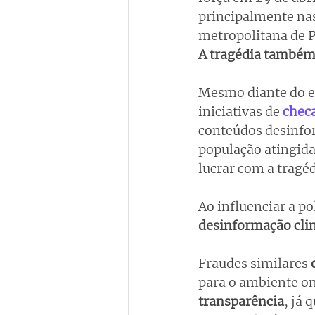
principalmente nas 
metropolitana de P
A tragédia também 
Mesmo diante do es
iniciativas de 
chec
conteúdos desinfor
população atingida
lucrar com a tragé
Ao influenciar a po
desinformação clim
Fraudes similares 
para o ambiente on
transparência
, já 