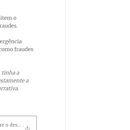
item o 
raudes.
ergência 
 como fraudes 
, tinha a 
ustamente a 
rrativa. 
e o desastre climático
.