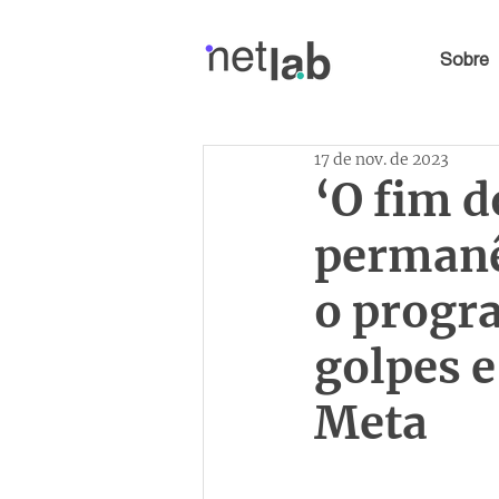
Sobre
17 de nov. de 2023
‘O fim d
permanê
o progra
golpes e
Meta