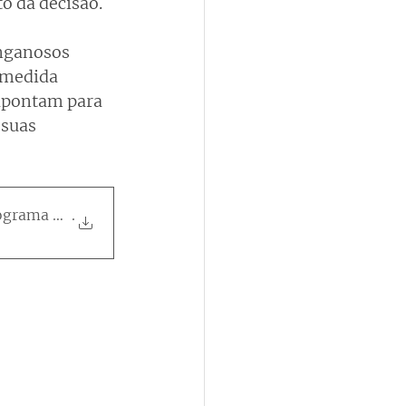
o da decisão.
nganosos 
 medida 
 apontam para 
suas 
ograma Desenrola Brasil
.