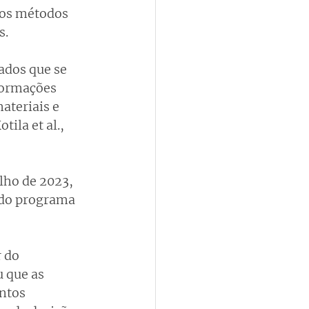
mos métodos 
. 
dos que se 
formações 
ateriais e 
ila et al., 
lho de 2023, 
 do programa 
 do 
 que as 
ntos 