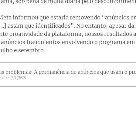
rama, sob pena de multa diária pelo descumpriment
Meta informou que estaria removendo “anúncios e
...] assim que identificados”. No entanto, apesar da
ente proatividade da plataforma, nossos resultados
 anúncios fraudulentos envolvendo o programa em 
julho e setembro.
eus problemas’ A permanência de anúncios que usam o pr
Fazer download de • 7.77MB