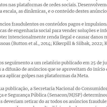
tos nas plataformas de redes sociais. Desenvolve
 escala, as dinâmicas, e o conteúdo destes anúncios
cios fraudulentos os conteúdos pagos e impulsiona
cas de engenharia social para vender soluções e in
bter intencionalmente renda ilegal e causar danos m
oas (Button et al., 2014; Kikerpill & Siibak, 2022; Kot
s seguimento a um relatório publicado em 25 de ju
 a difusão de anúncios que se aproveitam do início
ara aplicar golpes nas plataformas da Meta.
sua publicação, a Secretaria Nacional do Consumidor
iça e Segurança Pública (Senacon/MJSP) determinou
s deveriam retirar do ar todos os anúncios fraudule