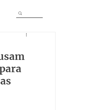
 usam
 para
mas