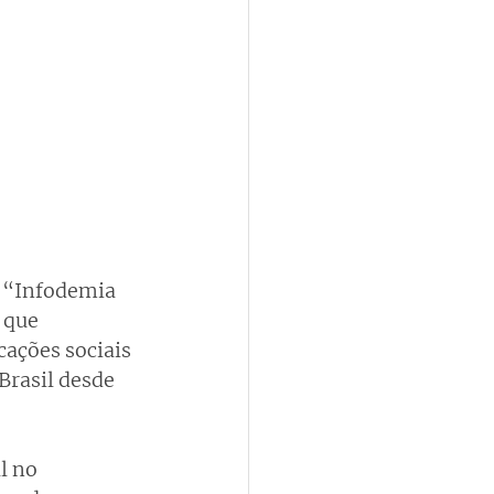
o “Infodemia 
 que 
ações sociais 
rasil desde 
l no 