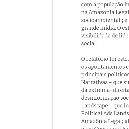
com a população in
na Amazônia Legal
socioambiental.; e
grande mídia. O es
visibilidade de lid
social.
O relatório foi est
os apontamentos cen
principais polític
Narrativas - que si
da extrema-direita
desinformação soc
Landscape - que in
Political Ads Land
Amazônia Legal; al
elas: Guerra na Ucr