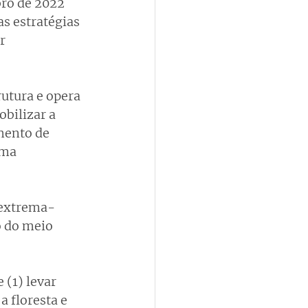
bro de 2022 
s estratégias 
r 
utura e opera 
bilizar a 
mento de 
rma 
 extrema-
o do meio 
(1) levar 
 floresta e 