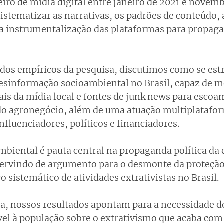
eiro de mídia digital entre janeiro de 2021 e novem
istematizar as narrativas, os padrões de conteúdo, a
a instrumentalização das plataformas para propaga
tados empíricos da pesquisa, discutimos como se estr
esinformação socioambiental no Brasil, capaz de mo
ais da mídia local e fontes de junk news para escoa
 do agronegócio, além de uma atuação multiplatafo
nfluenciadores, políticos e financiadores.
biental é pauta central na propaganda política da
, servindo de argumento para o desmonte da proteçã
 sistemático de atividades extrativistas no Brasil.
a, nossos resultados apontam para a necessidade de 
el à população sobre o extrativismo que acaba com a