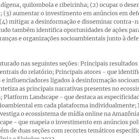
dígena, quilombola e ribeirinha; (2) ocupar o desert
; (3) aumentar o investimento em anúncios em defe
 (4) mitigar a desinformação e disseminar contra-na
tudo também identifica oportunidades de ações para
eranças e organizações socioambientais junto à defes
ruturado nas seguintes seções: Principais resultados
trais do relatório; Principais atores - que identifi
os e influenciadores ligados à desinformação socioam
ntetiza as principais narrativas presentes no ecossi
; Platform Landscape - que destaca as especificidad
ioambiental em cada plataforma individualmente;
vestiga o ecossistema de mídia online na Amazônia
scape - que mapeia o investimento em anúncios polí
ém de duas seções com recortes temáticos específic
ânia e Eleições 2022.