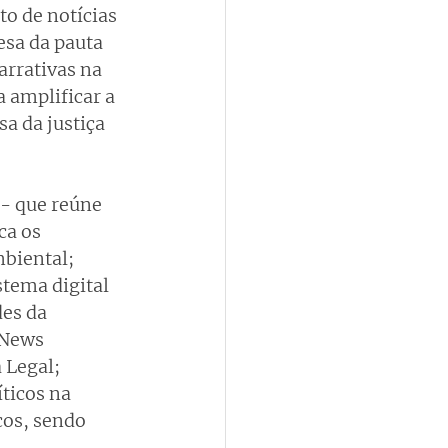
o de notícias 
sa da pauta 
rrativas na 
 amplificar a 
a da justiça 
 - que reúne 
ca os 
biental; 
stema digital 
es da 
 News 
 Legal; 
ticos na 
os, sendo 