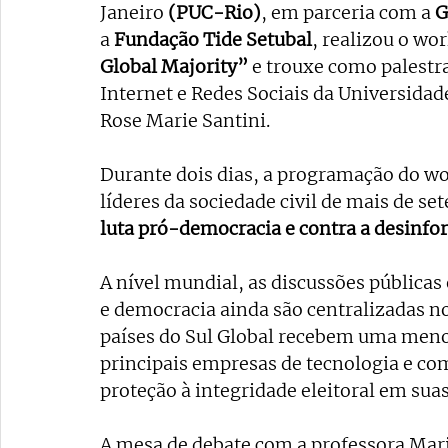
Janeiro 
(PUC-Rio)
, em parceria com a 
G
a 
Fundação Tide Setubal
, realizou o wo
Global Majority”
 e trouxe como palestr
Internet e Redes Sociais da Universidade
Rose Marie Santini. 
Durante dois dias, a programação do wo
líderes da sociedade civil de mais de se
luta pró-democracia e contra a desinfo
A nível mundial, as discussões públicas
e democracia ainda são centralizadas no
países do Sul Global recebem uma menor
principais empresas de tecnologia e co
proteção à integridade eleitoral em suas
A mesa de debate com a professora Mari