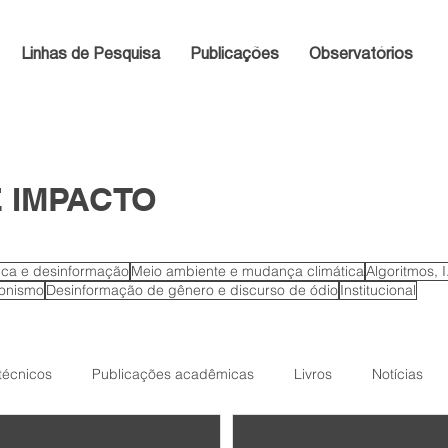
Linhas de Pesquisa
Publicações
Observatórios
 IMPACTO
tica e desinformação
Meio ambiente e mudança climática
Algoritmos, 
ionismo
Desinformação de gênero e discurso de ódio
Institucional
 técnicos
Publicações acadêmicas
Livros
Notícias