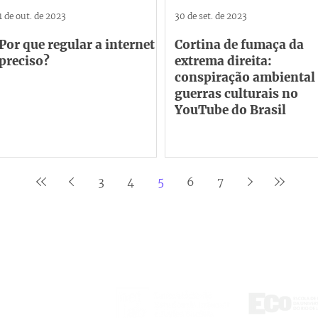
1 de out. de 2023
30 de set. de 2023
Por que regular a internet é
Cortina de fumaça da
preciso?
extrema direita:
conspiração ambiental 
guerras culturais no
YouTube do Brasil
3
4
5
6
7
ontato