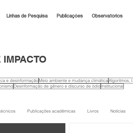
Linhas de Pesquisa
Publicações
Observatórios
 IMPACTO
tica e desinformação
Meio ambiente e mudança climática
Algoritmos, 
ionismo
Desinformação de gênero e discurso de ódio
Institucional
 técnicos
Publicações acadêmicas
Livros
Notícias