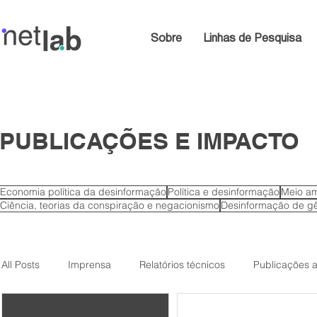
Sobre
Linhas de Pesquisa
PUBLICAÇÕES E IMPACTO
Economia política da desinformação
Política e desinformação
Meio am
Ciência, teorias da conspiração e negacionismo
Desinformação de gê
All Posts
Imprensa
Relatórios técnicos
Publicações 