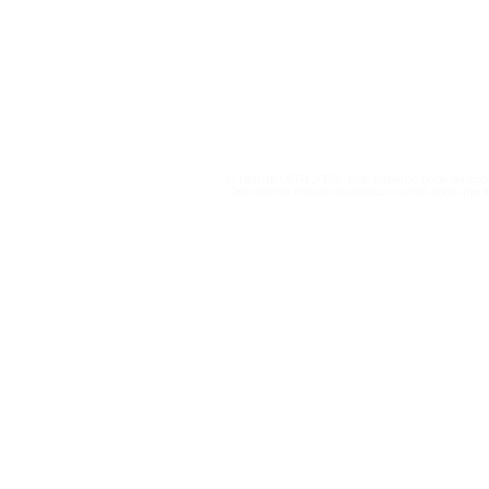
netlab@eco.ufrj.br
Política de Privacidade
© NetLab UFRJ 2023. Este trabalho pode ser copi
Caso queira realizar quaisquer outros usos que i