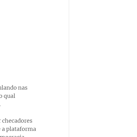
ulando nas 
o qual 
.
r checadores 
 a plataforma 