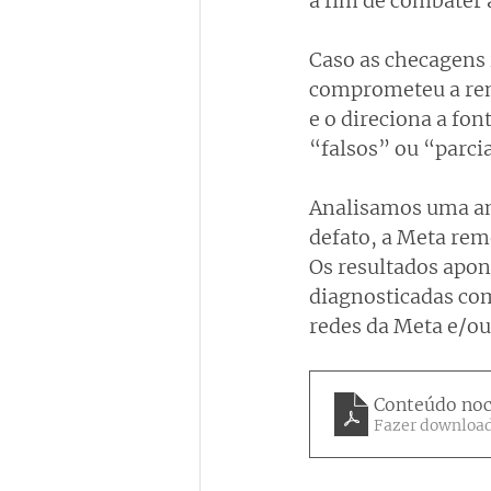
a fim de combater 
Caso as checagens 
comprometeu a remo
e o direciona a fo
“falsos” ou “parci
Analisamos uma amo
defato, a Meta rem
Os resultados apon
diagnosticadas com
redes da Meta e/ou
Conteúdo noci
Fazer download