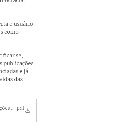
emocracia.
 
ta o usuário 
os como 
ficar se, 
s publicações.
ciadas e já 
idas das 
ições 2022
.pdf