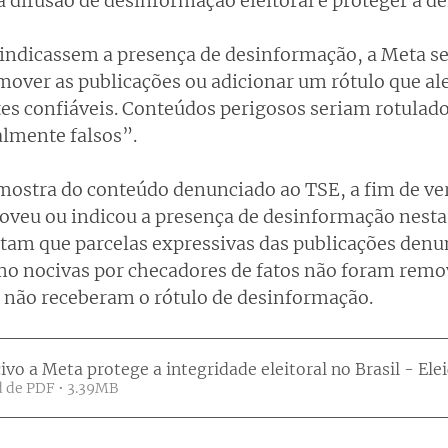
a difusão de desinformação eleitoral e proteger a d
indicassem a presença de desinformação, a Meta se
ver as publicações ou adicionar um rótulo que aler
ntes confiáveis. Conteúdos perigosos seriam rotulad
almente falsos”.
stra do conteúdo denunciado ao TSE, a fim de veri
oveu ou indicou a presença de desinformação nesta
tam que parcelas expressivas das publicações denun
o nocivas por checadores de fatos não foram remov
 não receberam o rótulo de desinformação.
vo a Meta protege a integridade eleitoral no Brasil - Ele
 de PDF • 3.39MB