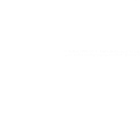
netlab@eco.ufrj.br
Política de Privacidade
© NetLab UFRJ 2023. Este trabalho pode ser copi
Caso queira realizar quaisquer outros usos que i