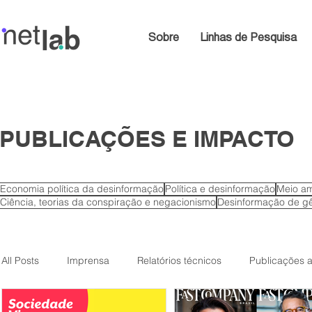
Sobre
Linhas de Pesquisa
PUBLICAÇÕES E IMPACTO
Economia política da desinformação
Política e desinformação
Meio am
Ciência, teorias da conspiração e negacionismo
Desinformação de gê
All Posts
Imprensa
Relatórios técnicos
Publicações 