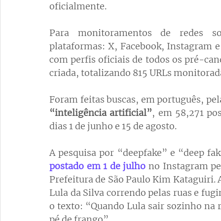
oficialmente. 
Para monitoramentos de redes soc
plataformas: X, Facebook, Instagram e
com perfis oficiais de todos os pré-cand
criada, totalizando 815 URLs monitorad
Foram feitas buscas, em português, pel
“inteligência artificial”
,
em 58,271 pos
dias 1 de junho e 15 de agosto. 
A pesquisa por “deepfake” e “deep fak
postado em 1 de julho
 no Instagram 
pe
Prefeitura de São Paulo Kim Kataguiri. 
Lula da Silva correndo pelas ruas e fu
o texto: “Quando Lula sair sozinho na r
pé de frango”.