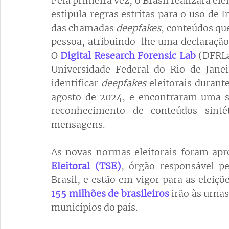
Pela primeira vez, o Brasil realizará ele
estipula regras estritas para o uso de In
das chamadas 
deepfakes
, 
conteúdos que
pessoa, atribuindo-lhe uma declaração
O
Digital Research Forensic Lab
(DFRLa
Universidade Federal do Rio de Janei
identificar
 deepfakes
 eleitorais duran
agosto de 2024, e encontraram uma sér
reconhecimento de conteúdos sintét
mensagens. 
As novas normas eleitorais foram apr
Eleitoral (TSE)
, órgão responsável pe
155 milhões de brasileiros
irão às urnas
municípios do país
.