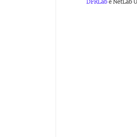
DFRLab
 e NetLab 