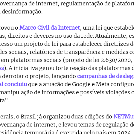
governança de internet, regulamentação de platafor
à desinformação. 
rovou o
Marco Civil da Internet
, uma lei que estabel
as, direitos e deveres no uso da rede. Atualmente, e
esso um projeto de lei para estabelecer diretrizes 
es sociais, relatórios de transparência e medidas co
s em plataformas sociais (projeto de lei 2.630/2020
ws
). A iniciativa gerou forte reação das plataformas d
 derrotar o projeto, lançando 
campanhas de desleg
al concluiu
 que a atuação de Google e Meta configur
anipulação de informações e possíveis violações c
a". 
rais, o Brasil já organizou duas edições do
NETMun
vernança de internet, e levou temas de regulação d
esidência temporária é exercida pelo país em 2024. 