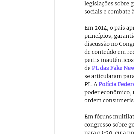
legislações sobre 
sociais e combate 
Em 2014, o país ap
princípios, garanti
discussão no Congr
de conteúdo em red
perfis inautêntico
de
PL das Fake Ne
se articularam para
PL. A 
Polícia Feder
poder econômico, m
ordem consumerist
Em fóruns multilate
congresso sobre go
para o G20, cuja pr