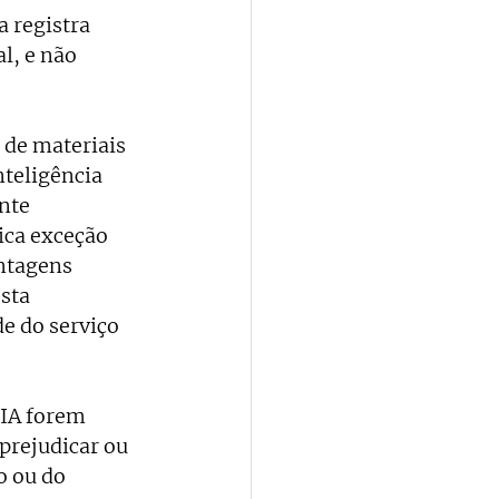
 registra 
l, e não 
 de materiais 
teligência 
nte 
ica exceção 
ntagens 
sta 
e do serviço 
 IA forem 
prejudicar ou 
o ou do 