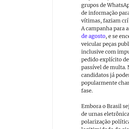
grupos de WhatsApp
de informação par
vítimas, faziam crí
A campanha para as
de agosto
, e se en
veicular peças publ
inclusive com impu
pedido explícito d
passível de multa. 
candidatos já pode
popularmente cham
fase. 
Embora o Brasil sej
de urnas eletrônic
polarização políti