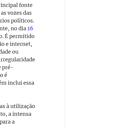
ncipal fonte 
as vozes das 
ios políticos.
nte, no dia
16 
o. É permitido 
o e internet, 
dade ou 
irregul
aridade 
e pré-
o é 
m inclui essa 
s à utilização 
o, a intensa 
para a 