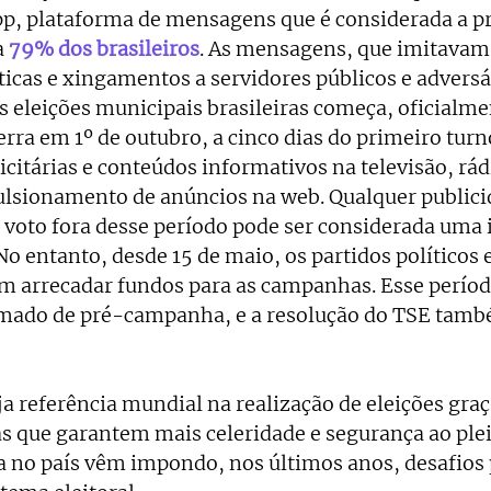
, plataforma de mensagens que é considerada a pri
a
79% dos brasileiros
. As mensagens, que imitavam 
ticas e xingamentos a servidores públicos e adversár
 eleições municipais brasileiras começa, oficialme
cerra em 1º de outubro, a cinco dias do primeiro turn
icitárias e conteúdo
s informativos na televisão, rádi
lsionamento de anúncios na web. Qualquer publici
e voto fora desse período pode ser considerada uma 
No entanto, desde 15 de maio, os partidos políticos 
m arrecadar fundos para as campanhas. Esse períod
ado de pré-campanha, e a resolução do TSE també
a referência mundial na realização de eleições graça
as que garantem mais celeridade e segurança ao pleit
ca no país vêm impondo, nos últimos anos, desafios 