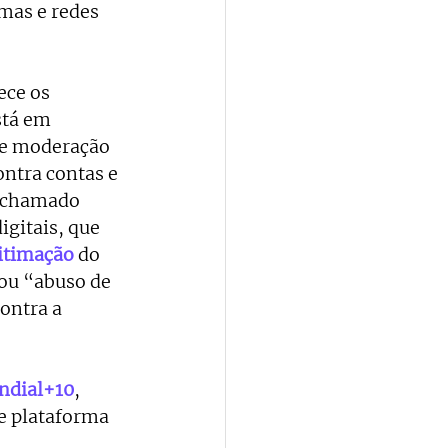
mas e redes 
ece os 
stá em 
de moderação 
ntra contas e 
, chamado 
igitais, que 
itimação
 do 
ou “abuso de 
ontra a 
dial+10
, 
e plataforma 