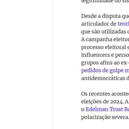
legitimidade do sis
Desde a disputa qu
articulador de 
teor
que são utilizadas 
A campanha eleitor
processo eleitoral
influencers e pers
grupos afins ao ex
pedidos de golpe m
antidemocráticas d
Os recentes aconte
eleições de 2024. A
o
Edelman Trust B
polarização severa