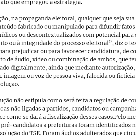
to que empregou a estratégia. 
ção, na propaganda eleitoral, qualquer que seja sua
teúdo fabricado ou manipulado para difundir fatos
ídicos ou descontextualizados com potencial para 
ito ou à integridade do processo eleitoral”, diz o tex
para prejudicar ou para favorecer candidatura, de c
to de áudio, vídeo ou combinação de ambos, que te
do digitalmente, ainda que mediante autorização, p
ar imagem ou voz de pessoa viva, falecida ou fictícia
olução. 
ução não estipula como será feita a regulação de co
oas não ligadas a partidos, candidatos ou campanha
e como se dará a fiscalização desses casos.Pelo me
 pré-candidatos a prefeituras foram identificados no
esolução do TSE. Foram áudios adulterados que cir