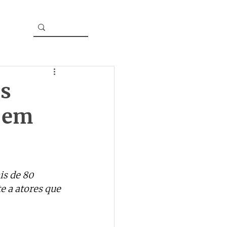
as
á em
s de 80 
e a atores que 