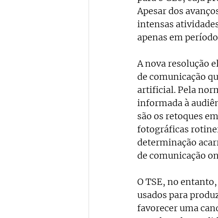
Apesar dos avanços
intensas atividade
apenas em períodos 
A nova resolução el
de comunicação que
artificial. Pela no
informada à audiên
são os retoques e
fotográficas rotin
determinação acarr
de comunicação ond
O TSE, no entanto,
usados para produz
favorecer uma cand