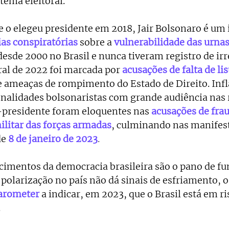
tema eleitoral.
e o elegeu presidente em 2018, Jair Bolsonaro é um 
ias conspiratórias
 sobre a 
vulnerabilidade das urnas
desde 2000 no Brasil e nunca tiveram registro de irr
al de 2022 foi marcada por 
acusações de falta de li
 e ameaças de rompimento do Estado de Direito. Infl
onalidades bolsonaristas com grande audiência nas r
-presidente foram eloquentes nas
acusações de fra
ilitar das forças armadas
, culminando nas manifes
e 
8 de janeiro de 2023
.
cimentos da democracia brasileira são o pano de fu
 polarização no país não dá sinais de esfriamento, o
arometer
 a indicar, em 2023, que o Brasil está em ri
.