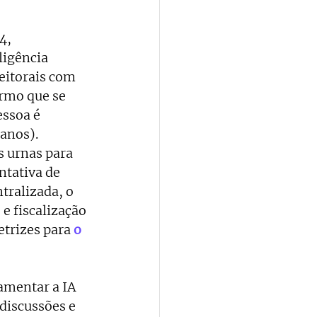
4, 
ligência 
eitorais com 
rmo que se 
essoa é 
danos).
s urnas para 
tativa de 
tralizada, o 
e fiscalização 
etrizes para
o 
amentar a IA 
discussões e 