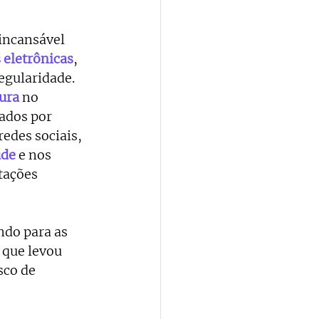
incansável 
 eletrônicas
, 
egularidade. 
sura
 no 
ados por 
edes sociais, 
ude
 e nos 
tações 
ndo para as 
 que levou 
sco de 