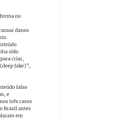
 forma ou 
 
causar danos 
to. 
onteúdo 
nha sido 
ara criar, 
 (deep fake)”, 
nteúdo falso 
s, e 
nos três casos 
 Brasil antes 
cularam em 