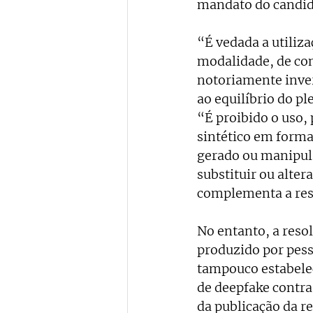
mandato do candida
“É vedada a utiliza
modalidade, de con
notoriamente inver
ao equilíbrio do ple
“É proibido o uso, 
sintético em forma
gerado ou manipula
substituir ou alter
complementa a res
No entanto, a resol
produzido por pess
tampouco estabelec
de deepfake contra
da publicação da r